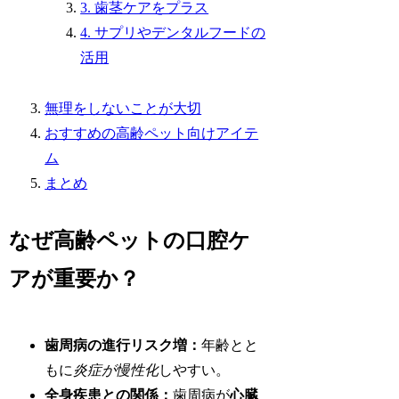
3. 歯茎ケアをプラス
4. サプリやデンタルフードの
活用
無理をしないことが大切
おすすめの高齢ペット向けアイテ
ム
まとめ
なぜ高齢ペットの口腔ケ
アが重要か？
歯周病の進行リスク増：
年齢とと
もに
炎症が慢性化
しやすい。
全身疾患との関係：
歯周病が
心臓