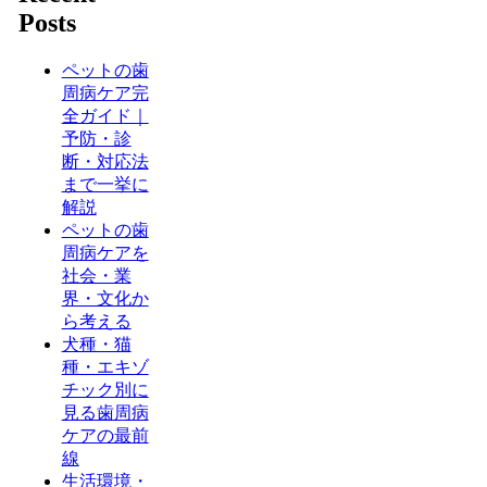
Posts
ペットの歯
周病ケア完
全ガイド｜
予防・診
断・対応法
まで一挙に
解説
ペットの歯
周病ケアを
社会・業
界・文化か
ら考える
犬種・猫
種・エキゾ
チック別に
見る歯周病
ケアの最前
線
生活環境・