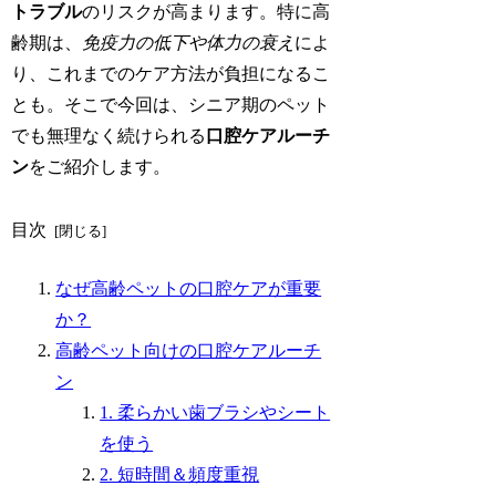
トラブル
のリスクが高まります。特に高
齢期は、
免疫力の低下や体力の衰え
によ
り、これまでのケア方法が負担になるこ
とも。そこで今回は、シニア期のペット
でも無理なく続けられる
口腔ケアルーチ
ン
をご紹介します。
目次
なぜ高齢ペットの口腔ケアが重要
か？
高齢ペット向けの口腔ケアルーチ
ン
1. 柔らかい歯ブラシやシート
を使う
2. 短時間＆頻度重視