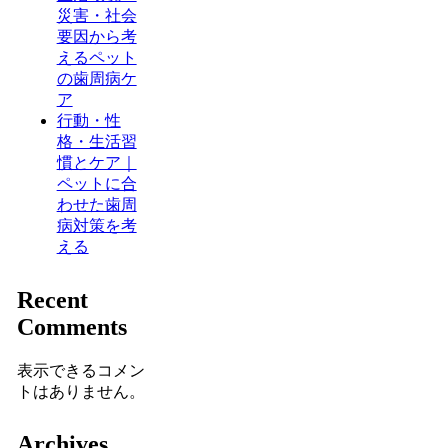
災害・社会
要因から考
えるペット
の歯周病ケ
ア
行動・性
格・生活習
慣とケア｜
ペットに合
わせた歯周
病対策を考
える
Recent
Comments
表示できるコメン
トはありません。
Archives